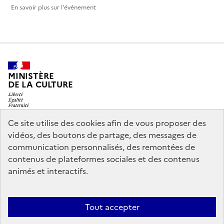
En savoir plus sur l'événement
MINISTÈRE
DE LA CULTURE
Ce site utilise des cookies afin de vous proposer des
vidéos, des boutons de partage, des messages de
legifrance.gouv.fr
info.gouv.fr
communication personnalisés, des remontées de
contenus de plateformes sociales et des contenus
service-public.gouv.fr
data.gouv.fr
animés et interactifs.
Nous contacter
Mentions légales
Accessibilité : partiellement
Tout accepter
conforme
Politique d’utilisation des témoins de connexion