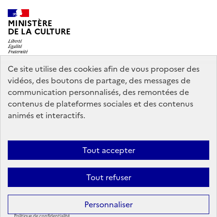
MINISTÈRE
DE LA CULTURE
Ce site utilise des cookies afin de vous proposer des
vidéos, des boutons de partage, des messages de
legifrance.gouv.fr
info.gouv.fr
communication personnalisés, des remontées de
contenus de plateformes sociales et des contenus
service-public.gouv.fr
data.gouv.fr
animés et interactifs.
Nous contacter
Mentions légales
Accessibilité : partiellement
Tout accepter
conforme
Politique d’utilisation des témoins de connexion
Tout refuser
(cookies)
Sauf mention contraire, tous les contenus de ce site sont sous
licence
Personnaliser
etalab-2.0
Politique de confidentialité