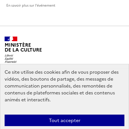
En savoir plus sur l'événement
MINISTÈRE
DE LA CULTURE
Ce site utilise des cookies afin de vous proposer des
vidéos, des boutons de partage, des messages de
legifrance.gouv.fr
info.gouv.fr
communication personnalisés, des remontées de
contenus de plateformes sociales et des contenus
service-public.gouv.fr
data.gouv.fr
animés et interactifs.
Nous contacter
Mentions légales
Accessibilité : partiellement
Tout accepter
conforme
Politique d’utilisation des témoins de connexion