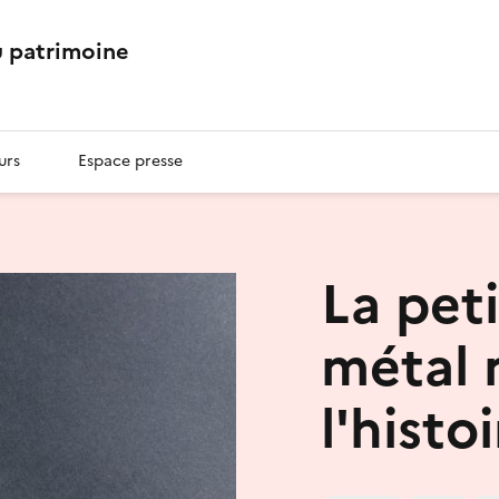
 patrimoine
urs
Espace presse
La peti
métal 
l'histo