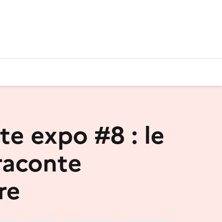
te expo #8 : le
raconte
ire