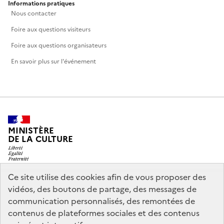
Informations pratiques
Nous contacter
Foire aux questions visiteurs
Foire aux questions organisateurs
En savoir plus sur l'événement
MINISTÈRE
DE LA CULTURE
Ce site utilise des cookies afin de vous proposer des
vidéos, des boutons de partage, des messages de
legifrance.gouv.fr
info.gouv.fr
communication personnalisés, des remontées de
contenus de plateformes sociales et des contenus
service-public.gouv.fr
data.gouv.fr