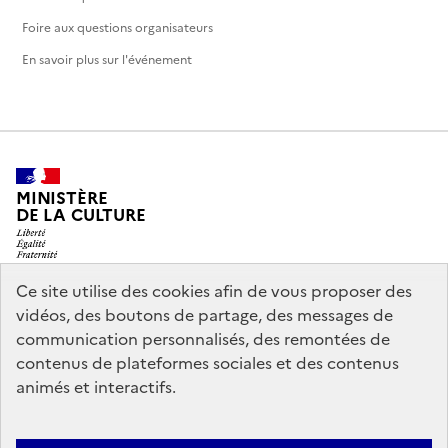
Foire aux questions organisateurs
En savoir plus sur l'événement
MINISTÈRE
DE LA CULTURE
Ce site utilise des cookies afin de vous proposer des
vidéos, des boutons de partage, des messages de
legifrance.gouv.fr
info.gouv.fr
communication personnalisés, des remontées de
contenus de plateformes sociales et des contenus
service-public.gouv.fr
data.gouv.fr
animés et interactifs.