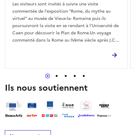
Les visiteurs sont invités à suivre une visite
commentée de l’exposition "Rome, du mythe au
virtuel" au musée de Vieux-la- Romaine puis ils
poursuivront la visite en se rendant à l’Université de
Caen pour découvrir le Plan de Rome.Un voyage
commenté dans la Rome au IVème siècle après J.C.
grâce à l’outil de réalité virtuelle du plan de
Rome.Trajet à prévoir après la visite de l'exposition
au musée pour se rendre à l'université de Caen.
Gratuité au musée, au Plan de Rome uniquement par
chèque ou par CB : 6€ par adulte et par
enfantRéserver
Ils nous soutiennent