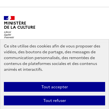
MINISTÈRE
DE LA CULTURE
Ce site utilise des cookies afin de vous proposer des
vidéos, des boutons de partage, des messages de
legifrance.gouv.fr
info.gouv.fr
communication personnalisés, des remontées de
contenus de plateformes sociales et des contenus
service-public.gouv.fr
data.gouv.fr
animés et interactifs.
Nous contacter
Mentions légales
Accessibilité : partiellement
Tout accepter
conforme
Politique d’utilisation des témoins de connexion
Tout refuser
(cookies)