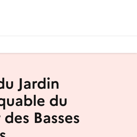
du Jardin
quable du
 des Basses
s