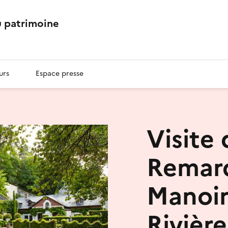
 patrimoine
urs
Espace presse
Visite 
Remar
Manoir
Rivière