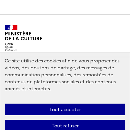
MINISTÈRE
DE LA CULTURE
Ce site utilise des cookies afin de vous proposer des
vidéos, des boutons de partage, des messages de
legifrance.gouv.fr
info.gouv.fr
communication personnalisés, des remontées de
contenus de plateformes sociales et des contenus
service-public.gouv.fr
data.gouv.fr
animés et interactifs.
Nous contacter
Mentions légales
Accessibilité : partiellement
Tout accepter
conforme
Politique d’utilisation des témoins de connexion
Tout refuser
(cookies)