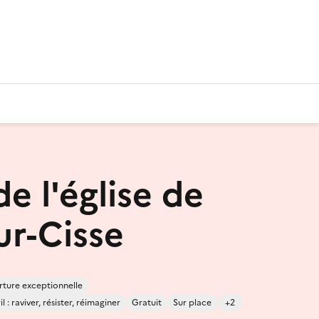
de l'église de
ur-Cisse
ture exceptionnelle
 : raviver, résister, réimaginer
Gratuit
Sur place
+2