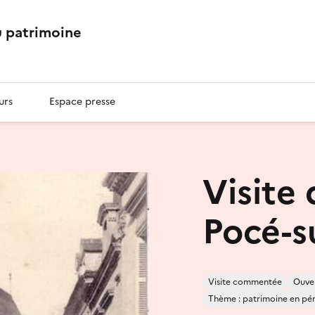
 patrimoine
urs
Espace presse
Visite 
Pocé-s
Visite commentée
Ouver
Thème : patrimoine en péril