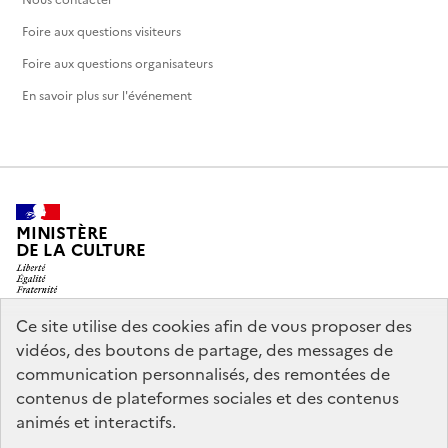
Foire aux questions visiteurs
Foire aux questions organisateurs
En savoir plus sur l'événement
MINISTÈRE
DE LA CULTURE
Ce site utilise des cookies afin de vous proposer des
vidéos, des boutons de partage, des messages de
legifrance.gouv.fr
info.gouv.fr
communication personnalisés, des remontées de
contenus de plateformes sociales et des contenus
service-public.gouv.fr
data.gouv.fr
animés et interactifs.