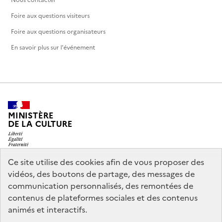
Nous contacter
Foire aux questions visiteurs
Foire aux questions organisateurs
En savoir plus sur l'événement
MINISTÈRE
DE LA CULTURE
Ce site utilise des cookies afin de vous proposer des
vidéos, des boutons de partage, des messages de
legifrance.gouv.fr
info.gouv.fr
communication personnalisés, des remontées de
contenus de plateformes sociales et des contenus
service-public.gouv.fr
data.gouv.fr
animés et interactifs.