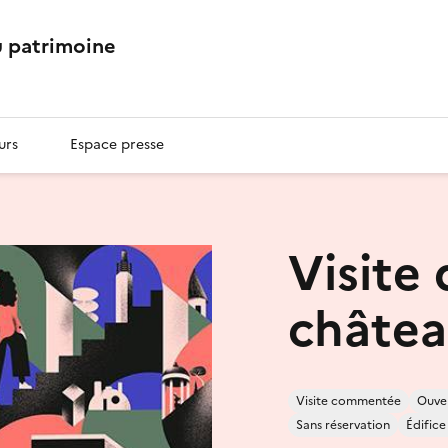
 patrimoine
urs
Espace presse
Visite 
châtea
Visite commentée
Ouver
Sans réservation
Édifice