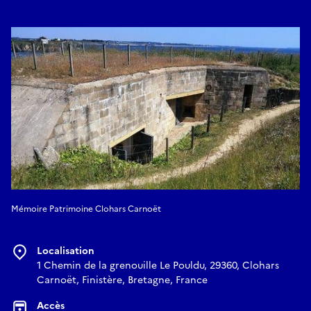
Mémoire Patrimoine Clohars Carnoët
Localisation
1 Chemin de la grenouille Le Pouldu, 29360, Clohars
Carnoët, Finistère, Bretagne, France
Accès