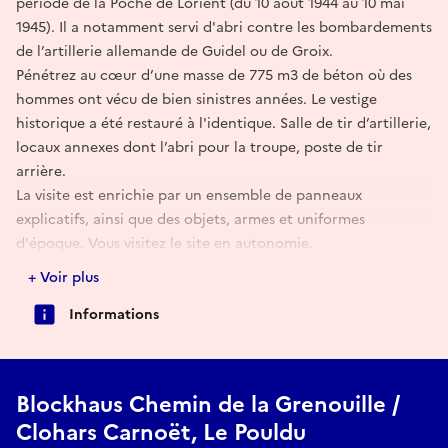
période de la Poche de Lorient (du 10 août 1944 au 10 mai
1945). Il a notamment servi d'abri contre les bombardements
de l’artillerie allemande de Guidel ou de Groix.
Pénétrez au cœur d’une masse de 775 m3 de béton où des
hommes ont vécu de bien sinistres années. Le vestige
historique a été restauré à l'identique. Salle de tir d’artillerie,
locaux annexes dont l’abri pour la troupe, poste de tir
arrière.
La visite est enrichie par un ensemble de panneaux
explicatifs, ainsi que des objets, armes et uniformes
d'époque. Vous visitez le site en autonomie.
Un livret historique sur le Blockhaus disponible à l'achat.
+ Voir plus
https://memoirepatrimoine.wordpress.com/
Informations
Blockhaus Chemin de la Grenouille /
Clohars Carnoët, Le Pouldu