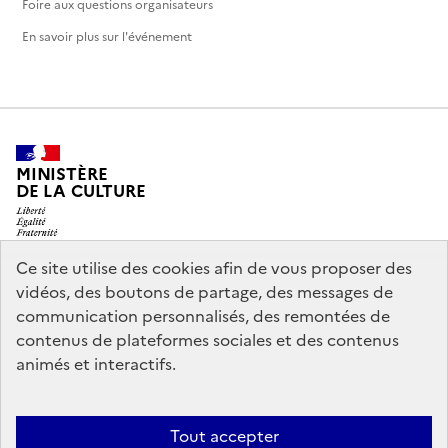
Foire aux questions organisateurs
En savoir plus sur l'événement
MINISTÈRE
DE LA CULTURE
Ce site utilise des cookies afin de vous proposer des
vidéos, des boutons de partage, des messages de
legifrance.gouv.fr
info.gouv.fr
communication personnalisés, des remontées de
contenus de plateformes sociales et des contenus
service-public.gouv.fr
data.gouv.fr
animés et interactifs.
Nous contacter
Mentions légales
Accessibilité : partiellement
Tout accepter