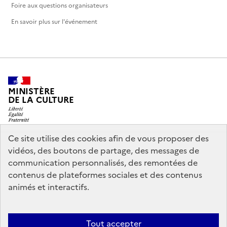
Foire aux questions organisateurs
En savoir plus sur l'événement
MINISTÈRE
DE LA CULTURE
Ce site utilise des cookies afin de vous proposer des
vidéos, des boutons de partage, des messages de
legifrance.gouv.fr
info.gouv.fr
communication personnalisés, des remontées de
contenus de plateformes sociales et des contenus
service-public.gouv.fr
data.gouv.fr
animés et interactifs.
Nous contacter
Mentions légales
Accessibilité : partiellement
Tout accepter