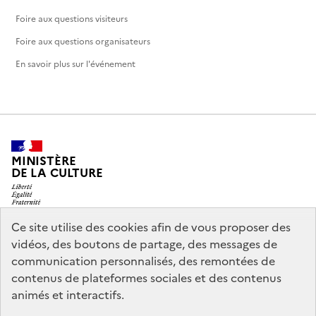
Foire aux questions visiteurs
Foire aux questions organisateurs
En savoir plus sur l'événement
MINISTÈRE
DE LA CULTURE
Ce site utilise des cookies afin de vous proposer des
vidéos, des boutons de partage, des messages de
legifrance.gouv.fr
info.gouv.fr
communication personnalisés, des remontées de
contenus de plateformes sociales et des contenus
service-public.gouv.fr
data.gouv.fr
animés et interactifs.