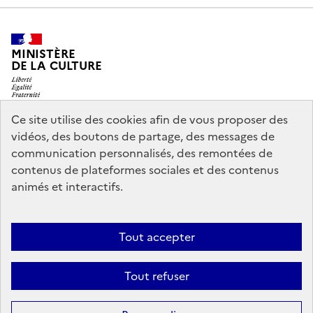
MINISTÈRE
DE LA CULTURE
Ce site utilise des cookies afin de vous proposer des
vidéos, des boutons de partage, des messages de
legifrance.gouv.fr
info.gouv.fr
communication personnalisés, des remontées de
contenus de plateformes sociales et des contenus
service-public.gouv.fr
data.gouv.fr
animés et interactifs.
Nous contacter
Mentions légales
Accessibilité : partiellement
Tout accepter
conforme
Politique d’utilisation des témoins de connexion
Tout refuser
(cookies)
Sauf mention contraire, tous les contenus de ce site sont sous
licence