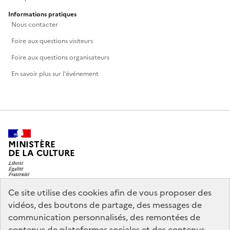
Informations pratiques
Nous contacter
Foire aux questions visiteurs
Foire aux questions organisateurs
En savoir plus sur l'événement
MINISTÈRE
DE LA CULTURE
Ce site utilise des cookies afin de vous proposer des
vidéos, des boutons de partage, des messages de
legifrance.gouv.fr
info.gouv.fr
communication personnalisés, des remontées de
contenus de plateformes sociales et des contenus
service-public.gouv.fr
data.gouv.fr