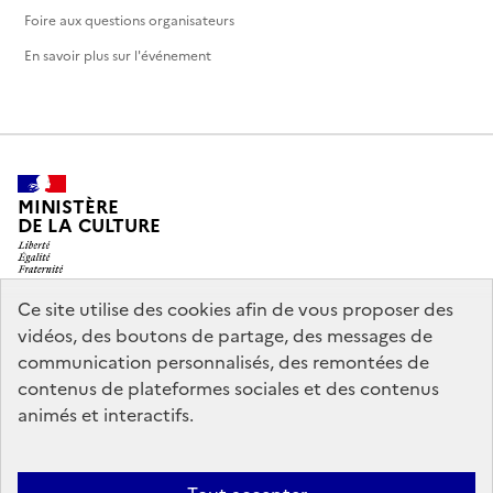
Foire aux questions organisateurs
En savoir plus sur l'événement
MINISTÈRE
DE LA CULTURE
Ce site utilise des cookies afin de vous proposer des
vidéos, des boutons de partage, des messages de
legifrance.gouv.fr
info.gouv.fr
communication personnalisés, des remontées de
contenus de plateformes sociales et des contenus
service-public.gouv.fr
data.gouv.fr
animés et interactifs.
Nous contacter
Mentions légales
Accessibilité : partiellement