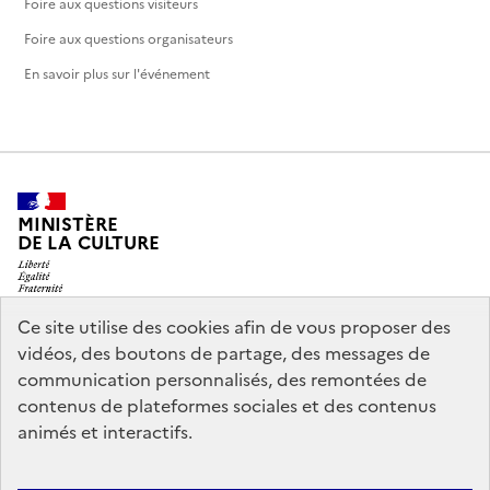
Foire aux questions visiteurs
Foire aux questions organisateurs
En savoir plus sur l'événement
MINISTÈRE
DE LA CULTURE
Ce site utilise des cookies afin de vous proposer des
vidéos, des boutons de partage, des messages de
legifrance.gouv.fr
info.gouv.fr
communication personnalisés, des remontées de
contenus de plateformes sociales et des contenus
service-public.gouv.fr
data.gouv.fr
animés et interactifs.