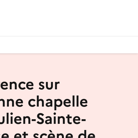
ence sur
enne chapelle
ulien-Sainte-
se et scène de