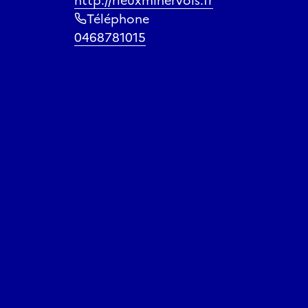
http://rieuxminervois.fr
Téléphone
0468781015