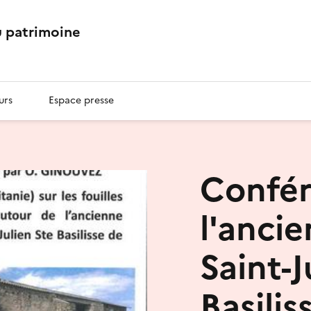
 patrimoine
urs
Espace presse
Confér
l'anci
Saint-J
Basilis