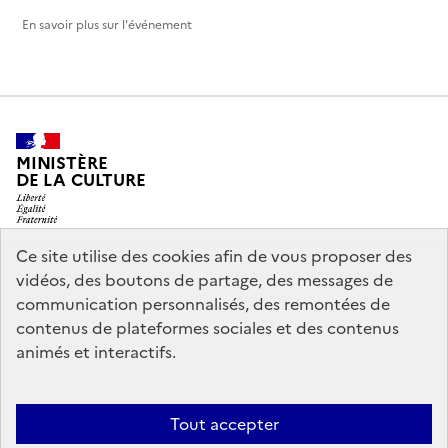
En savoir plus sur l'événement
MINISTÈRE
DE LA CULTURE
Ce site utilise des cookies afin de vous proposer des
vidéos, des boutons de partage, des messages de
legifrance.gouv.fr
info.gouv.fr
communication personnalisés, des remontées de
contenus de plateformes sociales et des contenus
service-public.gouv.fr
data.gouv.fr
animés et interactifs.
Nous contacter
Mentions légales
Accessibilité : partiellement
Tout accepter