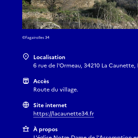
©Fagairolles 34
Localisation
6 rue de l'Ormeau, 34210 La Caunette, 
Accès
Route du village.
Site internet
https://lacaunette34.fr
À propos
L'église Notre-Dame de l'Assomption e