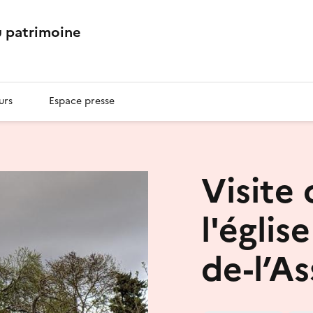
 patrimoine
urs
Espace presse
Visite
l'égli
de-l’A