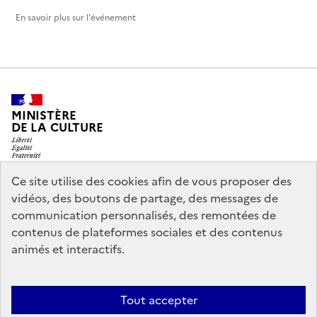
En savoir plus sur l'événement
MINISTÈRE
DE LA CULTURE
Ce site utilise des cookies afin de vous proposer des
vidéos, des boutons de partage, des messages de
legifrance.gouv.fr
info.gouv.fr
communication personnalisés, des remontées de
contenus de plateformes sociales et des contenus
service-public.gouv.fr
data.gouv.fr
animés et interactifs.
Nous contacter
Mentions légales
Accessibilité : partiellement
Tout accepter