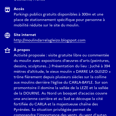
Et ce sont les plus jeunes qui y font tourner les disques à la
main.
Accès
Parkings publics gratuits disponibles à 300m et une
C’est un joli petit moulin sans zèle,
place de stationnement spécifique pour personne à
Un joli petit moulin sans aile.
mobilité réduite sur le site du moulin.
C’est un joli petit moulin sans « L »,
Un joli petit moulin… sans elle !
Site internet
http://moulindarrelagleizo.blogspot.com
Au soleil couchant sur le village perché, se reflètent les
À propos
Pyrénées.
Activité proposée : visite gratuite libre ou commentée
À l’ombre d’un buisson de genêts, assis sur mon petit banc
du moulin avec expositions d’œuvres d'arts (peintures,
d’acier,
dessins, sculptures...) Présentation du lieu : Juché à 394
Je me mets à rêver et plonge une belle plume blanche dans
mètres d’altitude, le vieux moulin « DARRE LA GLEIZO »
trône fièrement depuis plusieurs siècles sur la colline
l’encrier.
aux moulins derrière l’église du CARLA-BAYLE. Sur son
D’un bleu de Chine, sur ce papier un ballet de cursives s’y est
promontoire il domine la vallée de la LEZE et la vallée
invité.
de la DOURNE. Au Nord un bosquet d’acacias couvre
C’est un joli petit moulin sans « L »,
une ancienne carrière et au Sud se découpe la cité
Un joli petit moulin sans elle.
fortifiée du CARLA et la majestueuse chaîne des
C’est un joli petit moulin sans aile,
Pyrénées. Sa situation privilégiée permet de
Un joli petit moulin… sans zèle !
comprendre l'importance des vents, du vent d'autan