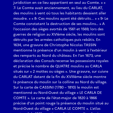
juridiction en ce lieu appartient en seul au Comte. » «
7- Le Comte avait anciennement, au lieu du CARLAT,
des moulins à vent où tous les habitants devaient aller
moudre. » « 8- Ces moulins ayant été détruits... » « 9- Le
Comte constatant la destruction de ses moulins… » A
l’occasion des sièges avortés de 1561 et 1569, lors des
guerres de religion au XVIème siècle, les moulins sont
détruits par les armées catholiques puis rebâtis. En
1634, une gravure de Christophe Nicolas TASSIN
mentionne la présence d’un moulin à vent à l’extérieur
des remparts au Nord du château. En l’an 1673, une
déclaration des Consuls recense les possessions royales
et précise le nombre de QUATRE moulins au CARLA
situés sur « 2 mottes ou sièges ». Une gravure, sur cuivre
du CARLAT datant de la fin du XVIIIème siècle montre
la présence du moulin sur la colline au Nord du village.
Sur la carte de CASSINI (1780 – 1810) le moulin est
mentionné au Nord-Ouest du village « LE CARLA DE
COMTE ». La carte de l’état-major de 1820 à 1866
précise d’un point rouge la présence du moulin situé au
Nord-Ouest du village « CARLA LE COMTE ». L’atlas