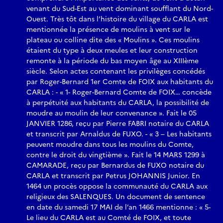
venant du Sud-Est au vent dominant soufflant du Nord-
Ouest. Très tôt dans l’histoire du village du CARLA est
Un jour certain du mois de juin arrivera une jolie petite
mentionnée la présence de moulins à vent sur le
hirondelle.
plateau ou colline dite des « Moulins ». Ces moulins
D’un coup de baguette magique elle lui rendra son toit et ses
étaient du type à deux meules et leur construction
ailes.
remonte à la période du bas moyen âge au XIIIème
Avec ardeur et bienveillance, elle y bâtira son nid douillet
siècle. Selon actes contenant les privilèges concédés
avec zèle.
par Roger-Bernard 1er Comte de FOIX aux habitants du
CARLA : - « 1- Roger-Bernard Comte de FOIX… concède
Alors ressuscité, le petit moulin battra au rythme du cœur
à perpétuité aux habitants du CARLA, la possibilité de
de sa belle.
moudre au moulin de leur convenance ». Fait le 05
C’est un joli petit moulin sans elle,
JANVIER 1286, reçu par Pierre FABRI notaire du CARLA
Un joli petit moulin sans « L ».
et transcrit par Arnaldus de FUXO. - « 3 – Les habitants
C’est un joli petit moulin sans zèle,
peuvent moudre dans tous les moulins du Comte,
Un joli petit moulin… sans aile !
contre le droit du vingtième ». Fait le 14 MARS 1299 à
CAMARADE, reçu par Bernardus de FUXO notaire du
CARLA et transcrit par Petrus JOHANNIS Junior. En
1464 un procès oppose la communauté du CARLA aux
religieux des SALENQUES. Un document de sentence
en date du samedi 17 MAI de l’an 1466 mentionne : « 5-
Le lieu du CARLA est au Comté de FOIX, et toute