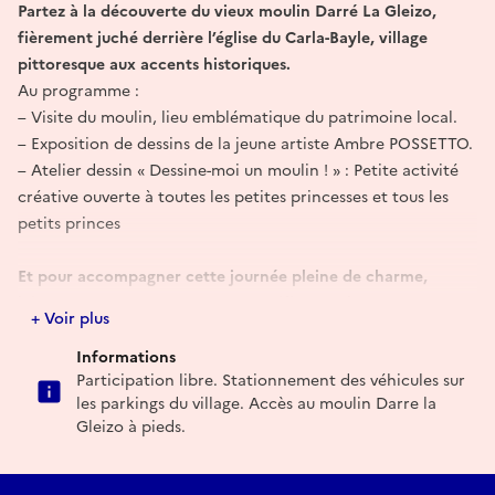
Partez à la découverte du vieux moulin Darré La Gleizo,
fièrement juché derrière l’église du Carla-Bayle, village
pittoresque aux accents historiques.
Au programme :
– Visite du moulin, lieu emblématique du patrimoine local.
– Exposition de dessins de la jeune artiste Ambre POSSETTO.
– Atelier dessin « Dessine-moi un moulin ! » : Petite activité
créative ouverte à toutes les petites princesses et tous les
petits princes
Et pour accompagner cette journée pleine de charme,
laissez-vous emporter par ce magnifique poème en
+ Voir plus
hommage au moulin :
Informations
Participation libre. Stationnement des véhicules sur
📜 Poème : « Le joli petit moulin… sans L ! »
les parkings du village. Accès au moulin Darre la
Gleizo à pieds.
ECM Dragon du Moulin Darré La Gleizo