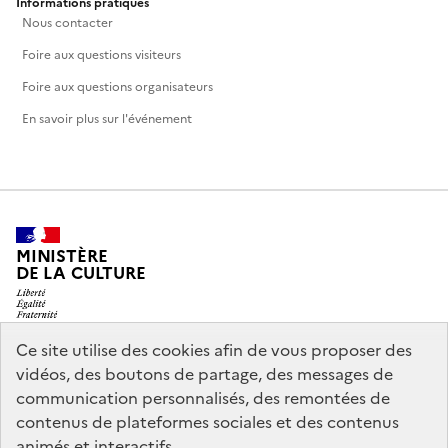
Informations pratiques
Nous contacter
Foire aux questions visiteurs
Foire aux questions organisateurs
En savoir plus sur l'événement
MINISTÈRE
DE LA CULTURE
Ce site utilise des cookies afin de vous proposer des
vidéos, des boutons de partage, des messages de
legifrance.gouv.fr
info.gouv.fr
communication personnalisés, des remontées de
contenus de plateformes sociales et des contenus
service-public.gouv.fr
data.gouv.fr
animés et interactifs.