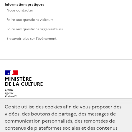
Informations pratiques
Nous contacter
Foire aux questions visiteurs
Foire aux questions organisateurs
En savoir plus sur l'événement
MINISTÈRE
DE LA CULTURE
Ce site utilise des cookies afin de vous proposer des
vidéos, des boutons de partage, des messages de
legifrance.gouv.fr
info.gouv.fr
communication personnalisés, des remontées de
contenus de plateformes sociales et des contenus
service-public.gouv.fr
data.gouv.fr