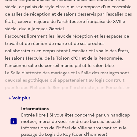
siècle, ce palais de style classique se compose d'un ensemble
de salles de réception et de salons desservis par l’escalier des
États, œuvre majeure de l’architecture française du XVIIIe
siècle, due à Jacques Gabriel.
Parcourez librement les lieux de réception et les espaces de
travail et de réunion du maire et de ses proches
collaborateurs en empruntant l'escalier et la salle des États,
les salons Hercule, de la Toison d'Or et de la Renommée,
l'ancienne salle du conseil municipal et le salon bleu.
La Salle d'attente des mariages et la Salle des mariages sont
deux salles gothiques qui appartenaient au logis construit
pour le duc Philippe le Bon par l'architecte Jean Poncelet en
1450. La Salle d'attente des mariages est identifiée dans les
+ Voir plus
archives comme étant la Salle ducale des joyaux tandis que
Informations
l'actuelle Salle des mariages, plus longue à l'origine,
Entrée libre | Si vous êtes concerné par un handicap
constituait le cellier.
moteur, merci de vous rendre au bureau accueil-
Plus d'informations :
informations de l’Hôtel de Ville se trouvant sous le
passage du Logis du Roy (cour d'honneur).