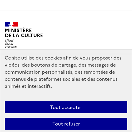
MINISTÈRE
DE LA CULTURE
Ce site utilise des cookies afin de vous proposer des
vidéos, des boutons de partage, des messages de
legifrance.gouv.fr
info.gouv.fr
communication personnalisés, des remontées de
contenus de plateformes sociales et des contenus
service-public.gouv.fr
data.gouv.fr
animés et interactifs.
Nous contacter
Mentions légales
Accessibilité : partiellement
Tout accepter
conforme
Politique d’utilisation des témoins de connexion
Tout refuser
(cookies)