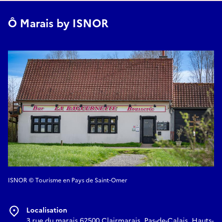
Lien d'accès pour l'évènement en ligne
Ô Marais by ISNOR
https://billetterie.isnor.fr/spectacle?id_spectacle=530&lng=1
ISNOR © Tourisme en Pays de Saint-Omer
Localisation
3 rue du marais 62500 Clairmarais, Pas-de-Calais, Hauts-