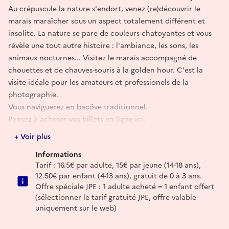
Au crépuscule la nature s'endort, venez (re)découvrir le
marais maraîcher sous un aspect totalement différent et
insolite. La nature se pare de couleurs chatoyantes et vous
révèle une tout autre histoire : l'ambiance, les sons, les
animaux nocturnes... Visitez le marais accompagné de
chouettes et de chauves-souris à la golden hour. C'est la
visite idéale pour les amateurs et professionels de la
photographie.
Vous naviguerez en bacôve traditionnel.
Pensez à acheter vos billets en ligne ici.
Durée : 1h.
+ Voir plus
Possibilité de restauration à l'estaminet La Baguernette au
Informations
lieu de départ (
réservation vivement conseillée ici
).
Tarif : 16.5€ par adulte, 15€ par jeune (14-18 ans),
Sur place : aires de pique-nique, parking privé avec
12.50€ par enfant (4-13 ans), gratuit de 0 à 3 ans.
emplacements camping-car gratuit, comodités, locations de
Offre spéciale JPE : 1 adulte acheté = 1 enfant offert
barques et canoës, parcours aventure.
(sélectionner le tarif gratuité JPE, offre valable
uniquement sur le web)
Réserver