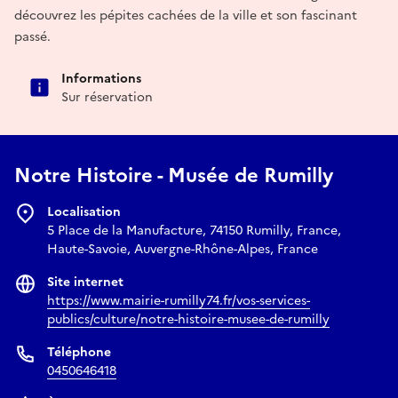
découvrez les pépites cachées de la ville et son fascinant
passé.
Informations
Sur réservation
Notre Histoire - Musée de Rumilly
Localisation
5 Place de la Manufacture, 74150 Rumilly, France,
Haute-Savoie, Auvergne-Rhône-Alpes, France
Site internet
https://www.mairie-rumilly74.fr/vos-services-
publics/culture/notre-histoire-musee-de-rumilly
Téléphone
0450646418