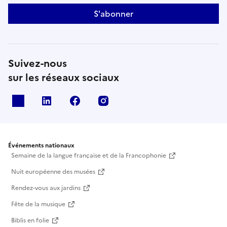
des techniques, les fêtes rurales …Et aujourd’hui
S'abonner
qu’est-ce qu’être paysan dans l’Albanais ? Quelles
cultures ? Quelles difficultés, quelles réjouissances
Suivez-nous
sur les réseaux sociaux
X
Linkedin
Facebook
Instagram
Événements nationaux
Semaine de la langue française et de la Francophonie
Nuit européenne des musées
Rendez-vous aux jardins
Fête de la musique
Biblis en folie