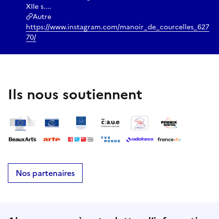
XIIe s....
Autre
https://www.instagram.com/manoir_de_courcelles_627
70/
Ils nous soutiennent
Nos partenaires