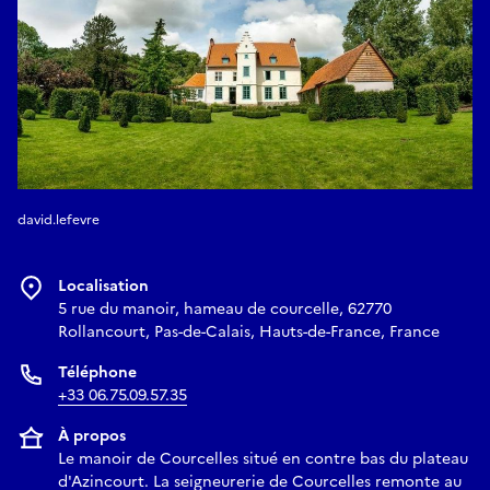
david.lefevre
Localisation
5 rue du manoir, hameau de courcelle, 62770
Rollancourt, Pas-de-Calais, Hauts-de-France, France
Téléphone
+33 06.75.09.57.35
À propos
Le manoir de Courcelles situé en contre bas du plateau
d'Azincourt. La seigneurerie de Courcelles remonte au