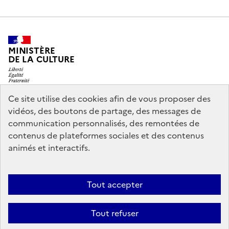
MINISTÈRE
DE LA CULTURE
Ce site utilise des cookies afin de vous proposer des
vidéos, des boutons de partage, des messages de
legifrance.gouv.fr
info.gouv.fr
communication personnalisés, des remontées de
contenus de plateformes sociales et des contenus
service-public.gouv.fr
data.gouv.fr
animés et interactifs.
Nous contacter
Mentions légales
Accessibilité : partiellement
Tout accepter
conforme
Politique d’utilisation des témoins de connexion
Tout refuser
(cookies)