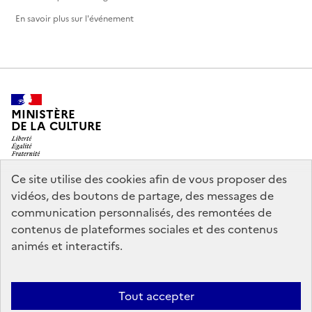
En savoir plus sur l'événement
MINISTÈRE
DE LA CULTURE
Ce site utilise des cookies afin de vous proposer des
vidéos, des boutons de partage, des messages de
legifrance.gouv.fr
info.gouv.fr
communication personnalisés, des remontées de
contenus de plateformes sociales et des contenus
service-public.gouv.fr
data.gouv.fr
animés et interactifs.
Nous contacter
Mentions légales
Accessibilité : partiellement
Tout accepter