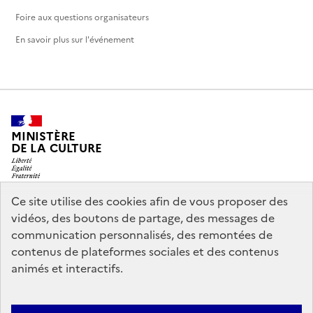
Foire aux questions organisateurs
En savoir plus sur l'événement
MINISTÈRE
DE LA CULTURE
Ce site utilise des cookies afin de vous proposer des
vidéos, des boutons de partage, des messages de
legifrance.gouv.fr
info.gouv.fr
communication personnalisés, des remontées de
contenus de plateformes sociales et des contenus
service-public.gouv.fr
data.gouv.fr
animés et interactifs.
Nous contacter
Mentions légales
Accessibilité : partiellement