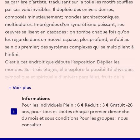
sa carrière d’artiste, traduisant sur la toile les motifs soufflés
par ces voix invisibles. Il déploie des univers denses,
composés minutieusement; mondes architectoniques
multicolores. Imprégnées d’un syncrétisme puissant, ses
œuvres se lisent en cascades : on tombe chaque fois qu’on
les regarde dans un nouvel espace, plus profond, enfoui au
sein du premier; des systèmes complexes qui se multiplient à
l’infini.
C’est à cet endroit que débute l’exposition Déplier les
mondes. Sur trois étages, elle explore la possibilité physique,
symbolique et spirituelle d’univers parallèles, fruits de la
mine, du minerai, de la terre creuse; des espace-temps qui se
+ Voir plus
superposeraient au nôtre si l’on pliait l’univers comme un
Informations
papier de soie. Artistes et commissaires invitent ici les
Pour les individuels Plein : 6 € Réduit : 3 € Gratuit -26
visiteur.euses à observer l’empreinte de cette trace d’encre
ans, pour tous et toutes chaque premier dimanche
ou de charbon, miroir de notre monde, comme une face B
du mois et sous conditions Pour les groupes : nous
décalquée, variante de la première.
consulter