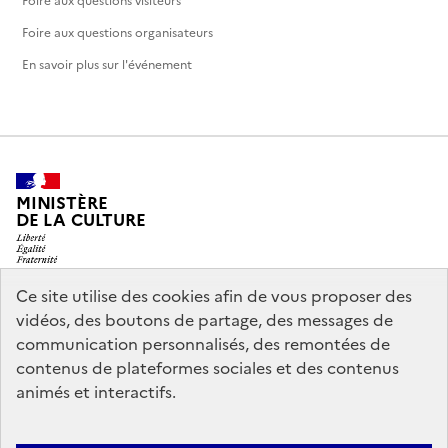
Foire aux questions visiteurs
Foire aux questions organisateurs
En savoir plus sur l'événement
MINISTÈRE
DE LA CULTURE
Ce site utilise des cookies afin de vous proposer des
vidéos, des boutons de partage, des messages de
legifrance.gouv.fr
info.gouv.fr
communication personnalisés, des remontées de
contenus de plateformes sociales et des contenus
service-public.gouv.fr
data.gouv.fr
animés et interactifs.