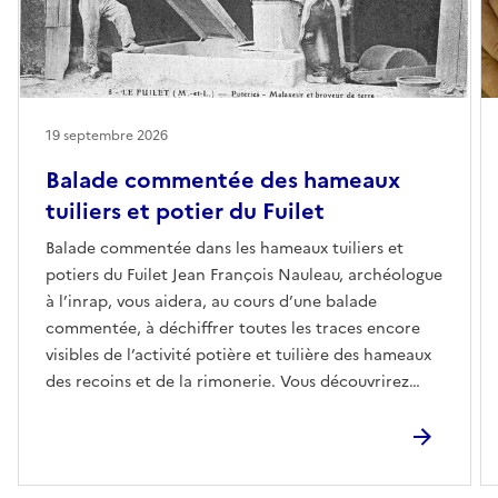
19 septembre 2026
Balade commentée des hameaux
tuiliers et potier du Fuilet
Balade commentée dans les hameaux tuiliers et
potiers du Fuilet Jean François Nauleau, archéologue
à l’inrap, vous aidera, au cours d’une balade
commentée, à déchiffrer toutes les traces encore
visibles de l’activité potière et tuilière des hameaux
des recoins et de la rimonerie. Vous découvrirez
ainsi, d’anciens fours « debout » et « couché » et
bien d’autres curiosités Gratuit Places limitées à 20
personnes sur réservation, minimum : 5 pers. -
Accessible pour les enfants à partir de 8 ansE-