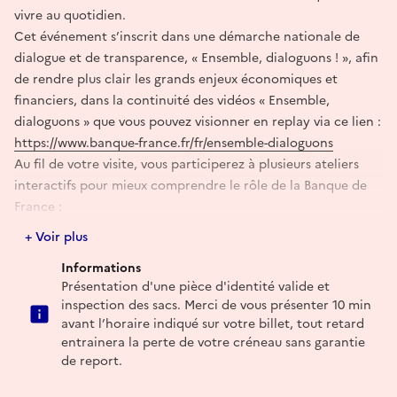
vivre au quotidien.
Cet événement s’inscrit dans une démarche nationale de
dialogue et de transparence, « Ensemble, dialoguons ! », afin
de rendre plus clair les grands enjeux économiques et
financiers, dans la continuité des vidéos « Ensemble,
dialoguons » que vous pouvez visionner en replay via ce lien :
https://www.banque-france.fr/fr/ensemble-dialoguons
Au fil de votre visite, vous participerez à plusieurs ateliers
interactifs pour mieux comprendre le rôle de la Banque de
France :
Atelier 1 (15 min) – EDUCFI
+ Voir plus
Découvrez, de manière ludique, la stratégie d’éducation
Informations
économique, budgétaire et financière
Présentation d'une pièce d'identité valide et
Atelier 2 (15 min) – Missions de la Banque de France
inspection des sacs. Merci de vous présenter 10 min
Présentation de nos actions auprès des entreprises
avant l’horaire indiqué sur votre billet, tout retard
(cotation, médiation du crédit, accompagnement), de nos
entrainera la perte de votre créneau sans garantie
travaux économiques ainsi qu'auprès des particuliers
de report.
Atelier 3 (15 min) – Atelier Authentification