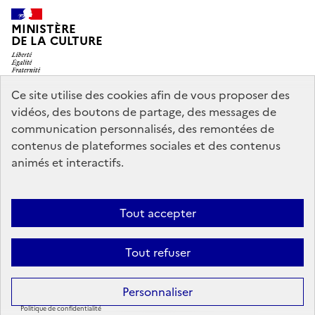
MINISTÈRE
DE LA CULTURE
Ce site utilise des cookies afin de vous proposer des
vidéos, des boutons de partage, des messages de
legifrance.gouv.fr
info.gouv.fr
communication personnalisés, des remontées de
contenus de plateformes sociales et des contenus
service-public.gouv.fr
data.gouv.fr
animés et interactifs.
Nous contacter
Mentions légales
Accessibilité : partiellement
Tout accepter
conforme
Politique d’utilisation des témoins de connexion
Tout refuser
(cookies)
Sauf mention contraire, tous les contenus de ce site sont sous
licence
Personnaliser
etalab-2.0
Politique de confidentialité