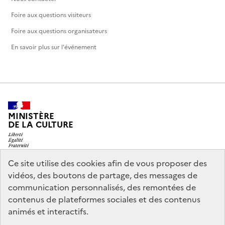
Foire aux questions visiteurs
Foire aux questions organisateurs
En savoir plus sur l'événement
MINISTÈRE
DE LA CULTURE
Ce site utilise des cookies afin de vous proposer des
vidéos, des boutons de partage, des messages de
legifrance.gouv.fr
info.gouv.fr
communication personnalisés, des remontées de
contenus de plateformes sociales et des contenus
service-public.gouv.fr
data.gouv.fr
animés et interactifs.