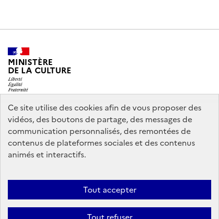
MINISTÈRE
DE LA CULTURE
Ce site utilise des cookies afin de vous proposer des
vidéos, des boutons de partage, des messages de
legifrance.gouv.fr
info.gouv.fr
communication personnalisés, des remontées de
contenus de plateformes sociales et des contenus
service-public.gouv.fr
data.gouv.fr
animés et interactifs.
Nous contacter
Mentions légales
Accessibilité : partiellement
Tout accepter
conforme
Politique d’utilisation des témoins de connexion
Tout refuser
(cookies)