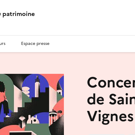
 patrimoine
urs
Espace presse
Concer
de Sai
Vignes