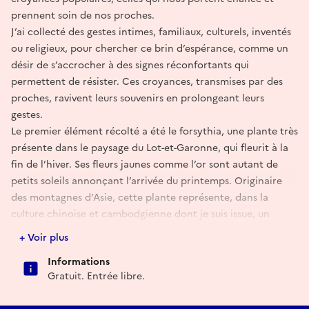
prennent soin de nos proches.
J’ai collecté des gestes intimes, familiaux, culturels, inventés
ou religieux, pour chercher ce brin d’espérance, comme un
désir de s’accrocher à des signes réconfortants qui
permettent de résister. Ces croyances, transmises par des
proches, ravivent leurs souvenirs en prolongeant leurs
gestes.
Le premier élément récolté a été le forsythia, une plante très
présente dans le paysage du Lot-et-Garonne, qui fleurit à la
fin de l’hiver. Ses fleurs jaunes comme l’or sont autant de
petits soleils annonçant l’arrivée du printemps. Originaire
des montagnes d’Asie, cette plante représente, dans la
culture chinoise et cambodgienne dont je suis issue, un
symbole fort de prospérité, de santé et de richesse.
+ Voir plus
À travers des objets fabriqués et de petites histoires, je me
Informations
suis intéressée à ce qui relie les êtres : les anecdotes que l’on
Gratuit. Entrée libre.
échange, les croyances qui nous accompagnent, les rituels
que l’on invente pour habiter le monde et composer avec ses