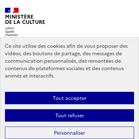
MINISTÈRE
DE LA CULTURE
Ce site utilise des cookies afin de vous proposer des
vidéos, des boutons de partage, des messages de
legifrance.gouv.fr
info.gouv.fr
communication personnalisés, des remontées de
contenus de plateformes sociales et des contenus
service-public.gouv.fr
data.gouv.fr
animés et interactifs.
Nous contacter
Mentions légales
Accessibilité : partiellement
Tout accepter
conforme
Politique d’utilisation des témoins de connexion
Tout refuser
(cookies)
Sauf mention contraire, tous les contenus de ce site sont sous
licence
Personnaliser
etalab-2.0