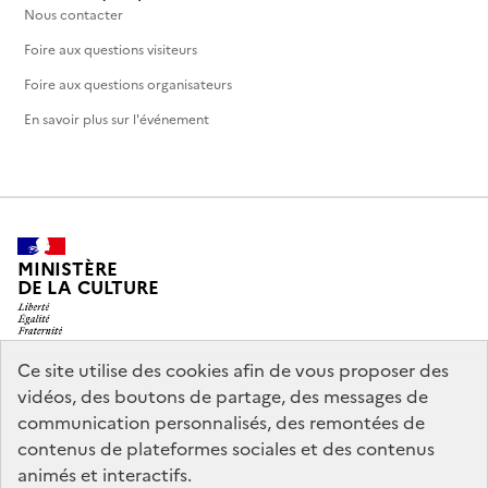
Nous contacter
Foire aux questions visiteurs
Foire aux questions organisateurs
En savoir plus sur l'événement
MINISTÈRE
DE LA CULTURE
Ce site utilise des cookies afin de vous proposer des
vidéos, des boutons de partage, des messages de
legifrance.gouv.fr
info.gouv.fr
communication personnalisés, des remontées de
contenus de plateformes sociales et des contenus
service-public.gouv.fr
data.gouv.fr
animés et interactifs.