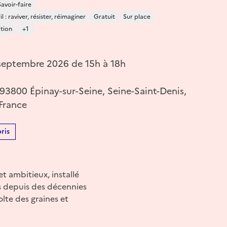
Savoir-faire
 : raviver, résister, réimaginer
Gratuit
Sur place
ation
+1
eptembre 2026 de 15h à 18h
93800 Épinay-sur-Seine, Seine-Saint-Denis,
 France
ris
t ambitieux, installé
us depuis des décennies
lte des graines et