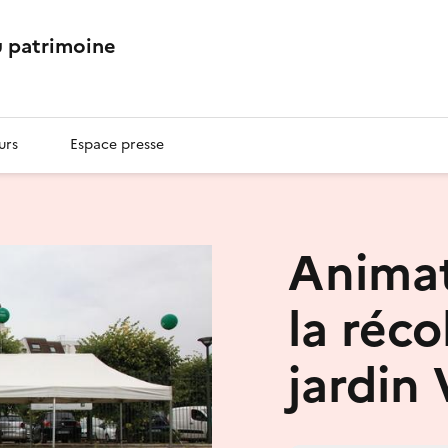
 patrimoine
urs
Espace presse
Animat
la réco
jardin 