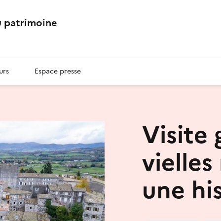
 patrimoine
urs
Espace presse
Visite
vielle
une his