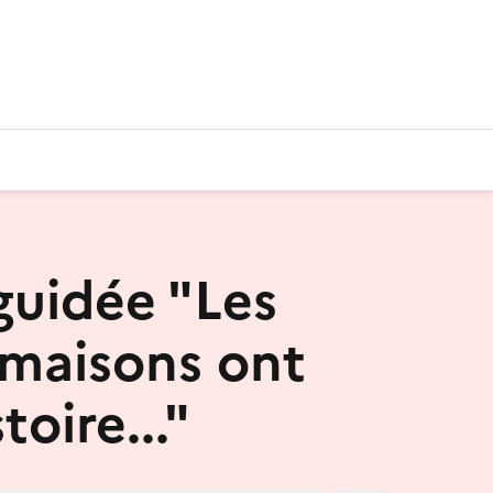
 guidée "Les
s maisons ont
toire..."