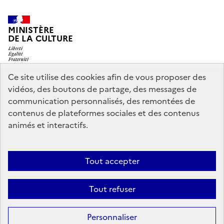
MINISTÈRE
DE LA CULTURE
Ce site utilise des cookies afin de vous proposer des
vidéos, des boutons de partage, des messages de
legifrance.gouv.fr
info.gouv.fr
communication personnalisés, des remontées de
contenus de plateformes sociales et des contenus
service-public.gouv.fr
data.gouv.fr
animés et interactifs.
Nous contacter
Mentions légales
Accessibilité : partiellement
Tout accepter
conforme
Politique d’utilisation des témoins de connexion
Tout refuser
(cookies)
Sauf mention contraire, tous les contenus de ce site sont sous
licence
Personnaliser
etalab-2.0