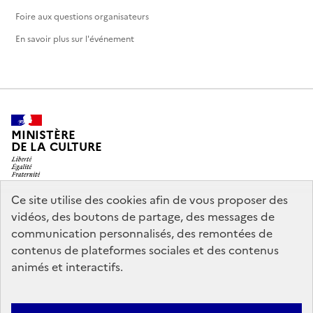
Foire aux questions organisateurs
En savoir plus sur l'événement
MINISTÈRE
DE LA CULTURE
Ce site utilise des cookies afin de vous proposer des
vidéos, des boutons de partage, des messages de
legifrance.gouv.fr
info.gouv.fr
communication personnalisés, des remontées de
contenus de plateformes sociales et des contenus
service-public.gouv.fr
data.gouv.fr
animés et interactifs.
Nous contacter
Mentions légales
Accessibilité : partiellement