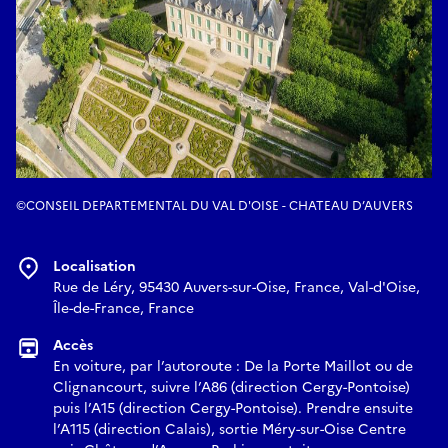
©CONSEIL DEPARTEMENTAL DU VAL D'OISE - CHATEAU D’AUVERS
Localisation
Rue de Léry, 95430 Auvers-sur-Oise, France, Val-d'Oise,
Île-de-France, France
Accès
En voiture, par l’autoroute : De la Porte Maillot ou de
Clignancourt, suivre l’A86 (direction Cergy-Pontoise)
puis l’A15 (direction Cergy-Pontoise). Prendre ensuite
l’A115 (direction Calais), sortie Méry-sur-Oise Centre