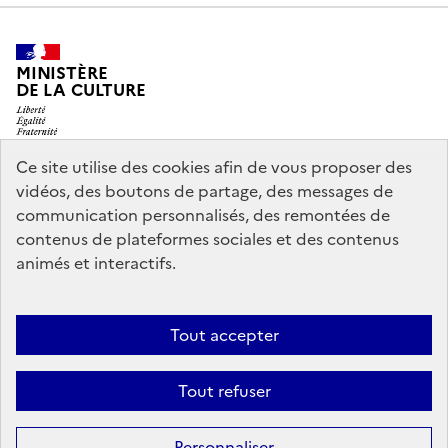
MINISTÈRE
DE LA CULTURE
Ce site utilise des cookies afin de vous proposer des
vidéos, des boutons de partage, des messages de
legifrance.gouv.fr
info.gouv.fr
communication personnalisés, des remontées de
contenus de plateformes sociales et des contenus
service-public.gouv.fr
data.gouv.fr
animés et interactifs.
Nous contacter
Mentions légales
Accessibilité : partiellement
Tout accepter
conforme
Politique d’utilisation des témoins de connexion
Tout refuser
(cookies)
Sauf mention contraire, tous les contenus de ce site sont sous
licence
Personnaliser