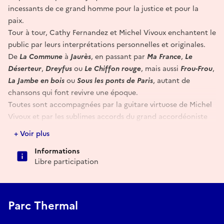
incessants de ce grand homme pour la justice et pour la
paix.
Tour à tour, Cathy Fernandez et Michel Vivoux enchantent le
public par leurs interprétations personnelles et originales.
De
La Commune
à
Jaurès
, en passant par
Ma France
,
Le
Déserteur
,
Dreyfus
ou
Le Chiffon rouge
, mais aussi
Frou-Frou
,
La Jambe en bois
ou
Sous les ponts de Paris
, autant de
chansons qui font revivre une époque.
Toutes sont accompagnées par la guitare virtuose de Michel
Vivoux et par les sublimes accords du grand accordéoniste
Claude Delrieu.
+ Voir plus
Un beau spectacle vivant, interprété avec sensibilité et
Informations
justesse par trois artistes généreux et talentueux.
Libre participation
Libre participation.
Parc Thermal