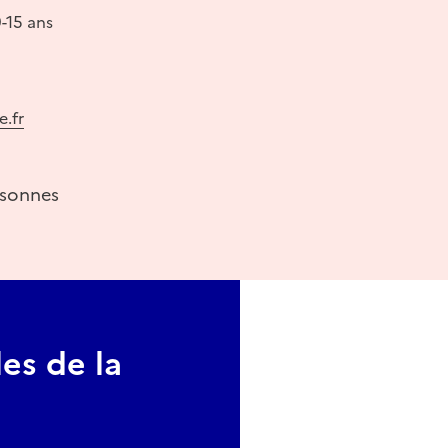
9-15 ans
.fr
rsonnes
es de la