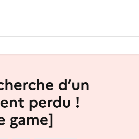
echerche d’un
nt perdu !
e game]