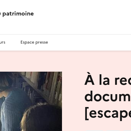
 patrimoine
urs
Espace presse
À la r
docume
[escap