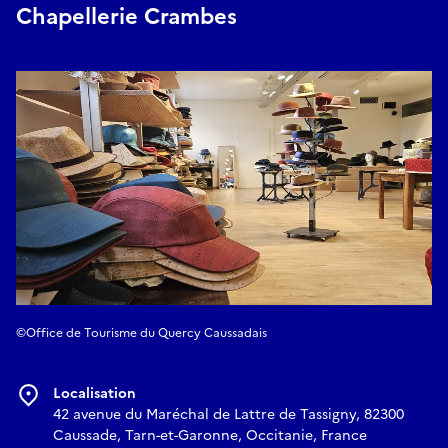
Chapellerie Crambes
©Office de Tourisme du Quercy Caussadais
Localisation
42 avenue du Maréchal de Lattre de Tassigny, 82300
Caussade, Tarn-et-Garonne, Occitanie, France