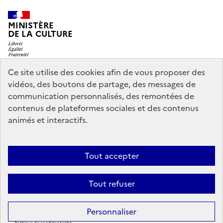
MINISTÈRE
DE LA CULTURE
Ce site utilise des cookies afin de vous proposer des
vidéos, des boutons de partage, des messages de
legifrance.gouv.fr
info.gouv.fr
communication personnalisés, des remontées de
contenus de plateformes sociales et des contenus
service-public.gouv.fr
data.gouv.fr
animés et interactifs.
Nous contacter
Mentions légales
Accessibilité : partiellement
Tout accepter
conforme
Politique d’utilisation des témoins de connexion
Tout refuser
(cookies)
Sauf mention contraire, tous les contenus de ce site sont sous
licence
Personnaliser
etalab-2.0