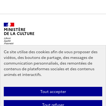
MINISTÈRE
DE LA CULTURE
Ce site utilise des cookies afin de vous proposer des
vidéos, des boutons de partage, des messages de
legifrance.gouv.fr
info.gouv.fr
communication personnalisés, des remontées de
contenus de plateformes sociales et des contenus
service-public.gouv.fr
data.gouv.fr
animés et interactifs.
Nous contacter
Mentions légales
Accessibilité : partiellement
Tout accepter
conforme
Politique d’utilisation des témoins de connexion
Tout refuser
(cookies)